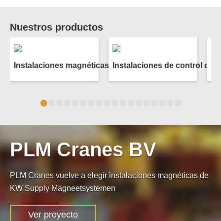
Nuestros productos
Instalaciones magnéticas
Instalaciones de control de 
Im
•
•
•
•
•
•
•
•
•
•
•
•
•
•
•
•
•
•
PLM Cranes BV
PLM Cranes vuelve a elegir instalaciones magnéticas de
KW Supply Magneetsystemen
Ver proyecto