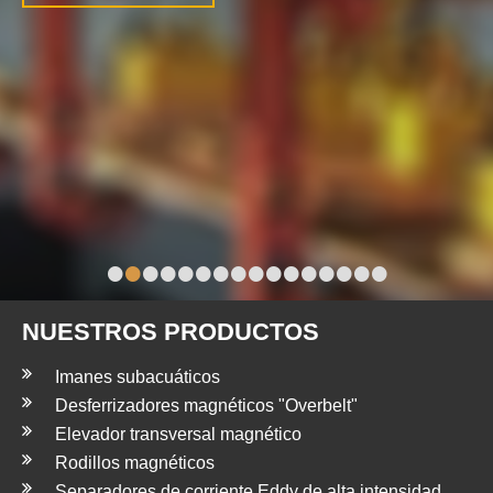
•
•
•
•
•
•
•
•
•
•
•
•
•
•
•
•
NUESTROS PRODUCTOS
Imanes subacuáticos
Desferrizadores magnéticos "Overbelt"
Elevador transversal magnético
Rodillos magnéticos
Separadores de corriente Eddy de alta intensidad