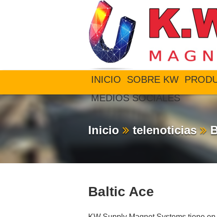
INICIO
SOBRE KW
PROD
MEDIOS SOCIALES
Inicio
telenoticias
B
Baltic Ace
KW Supply Magnet Systems tiene en s