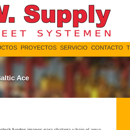
UCTOS
PROYECTOS
SERVICIO
CONTACTO
T
altic Ace
tock fuertes imanes para chatarra y bajo el agua