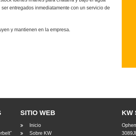
n ser entregados inmediatamente con un servicio de
ruyen y mantienen en la empresa.
S
SITIO WEB
KW 
Inicio
Opheme
rbelt"
Sobre KW
3089J