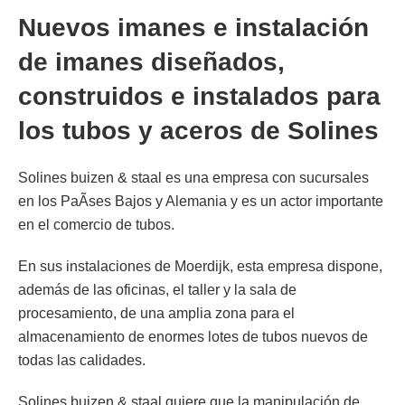
diseñados, construidos e
Nuevos imanes e instalación
de imanes diseñados,
instalados para los tubos y aceros
construidos e instalados para
de Solines
los tubos y aceros de Solines
Solines buizen & staal es una empresa con sucursales
en los PaÃ­ses Bajos y Alemania y es un actor importante
en el comercio de tubos.
En sus instalaciones de Moerdijk, esta empresa dispone,
además de las oficinas, el taller y la sala de
procesamiento, de una amplia zona para el
almacenamiento de enormes lotes de tubos nuevos de
todas las calidades.
Solines buizen & staal quiere que la manipulación de