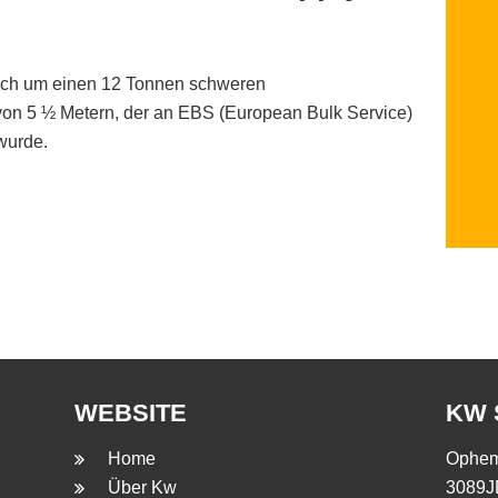
sich um einen 12 Tonnen schweren
on 5 ½ Metern, der an EBS (European Bulk Service)
 wurde.
WEBSITE
KW 
Home
Opheme
Über Kw
3089J