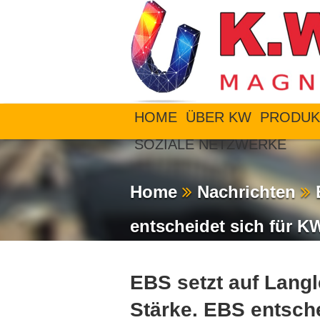
HOME
ÜBER KW
PRODUK
SOZIALE NETZWERKE
Home
Nachrichten
E
entscheidet sich für 
EBS setzt auf Langl
Stärke. EBS entsch