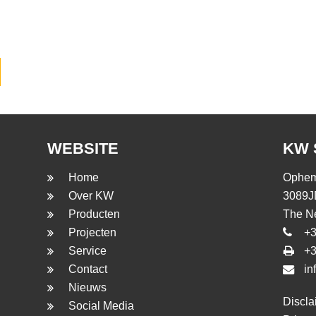
WEBSITE
KW 
Home
Opheme
Over KW
3089J
Producten
The N
Projecten
+3
Service
+3
Contact
in
Nieuws
Discla
Social Media